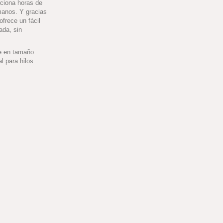
ciona horas de
 manos. Y gracias
ofrece un fácil
ada, sin
le en tamaño
l para hilos