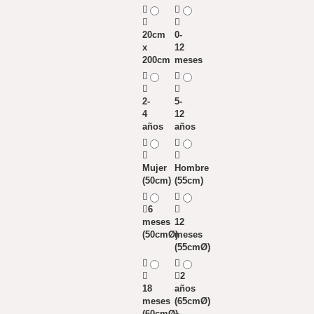
20cm
0-
x
12
200cm
meses
2-
5-
4
12
años
años
Mujer
Hombre
(50cm)
(55cm)
6
meses
12
(50cmØ)
meses
(55cmØ)
2
18
años
meses
(65cmØ)
(60cmØ)