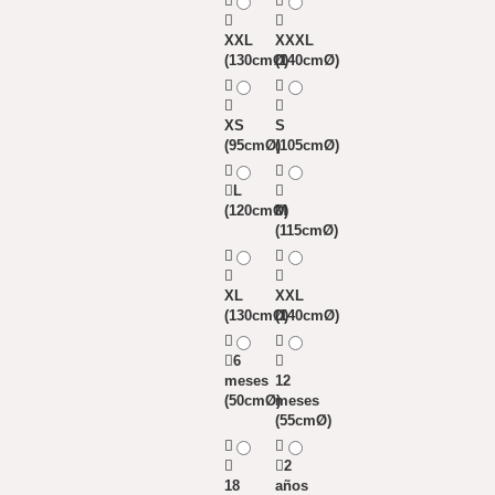
XXL
XXXL
(130cmØ)
(140cmØ)
XS
S
(95cmØ)
(105cmØ)
L
(120cmØ)
M
(115cmØ)
XL
XXL
(130cmØ)
(140cmØ)
6
meses
12
(50cmØ)
meses
(55cmØ)
2
18
años