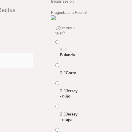
Iniciar sesión
Rectas
Pregunta a la Pepita!
¿Qué vas a
tejer?
Bufanda
Gorro
Jersey
- niño
Jersey
- mujer