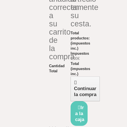
correctamente
en
a
su
su
cesta.
carrito
Total
de
productos:
(impuestos
la
inc.)
Impuestos
compra
0,00€
Total
Cantidad
(impuestos
Total
inc.)
Continuar
la compra
Ir
a la
caja