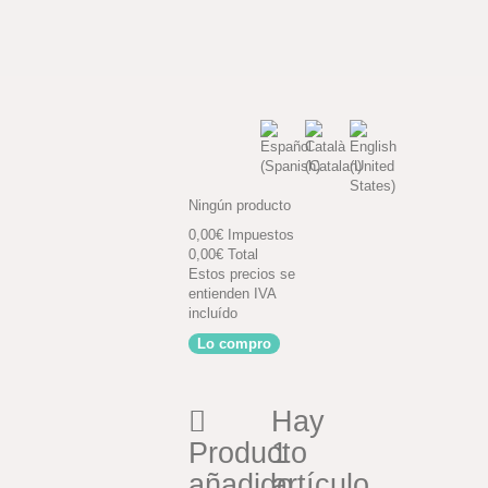
Ningún producto
0,00€
Impuestos
0,00€
Total
Estos precios se
entienden IVA
incluído
Lo compro
Hay
Producto
1
añadido
artículo