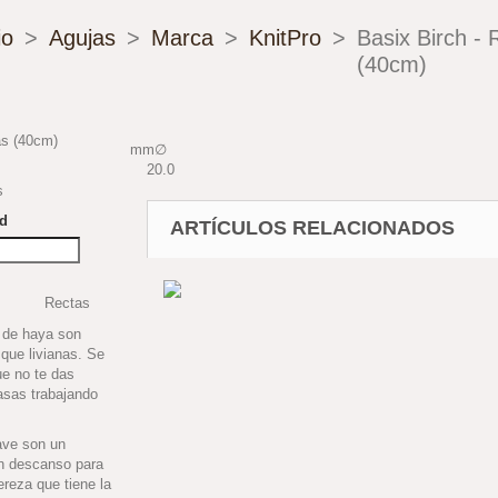
>
Agujas
>
Marca
>
KnitPro
>
Basix Birch - 
(40cm)
mm∅
20.0
s
ad
ARTÍCULOS RELACIONADOS
Rectas
 de haya son
que livianas. Se
ue no te das
asas trabajando
ave son un
an descanso para
ereza que tiene la