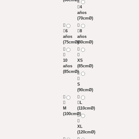
4
años
(70cmØ)
6
8
años
años
(75cmØ)
(80cmØ)
10
XS
años
(85cmØ)
(85cmØ)
S
(90cmØ)
L
M
(110cmØ)
(100cmØ)
XL
(120cmØ)