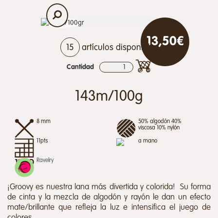
13,50€
15
artículos disponibles
Cantidad
143m/100g
8 mm
50% algodón 40%
viscosa 10% nylón
11pts
a mano
Ravelry
¡Groovy es nuestra lana más divertida y colorida! Su forma
de cinta y la mezcla de algodón y rayón le dan un efecto
mate/brillante que refleja la luz e intensifica el juego de
colores.