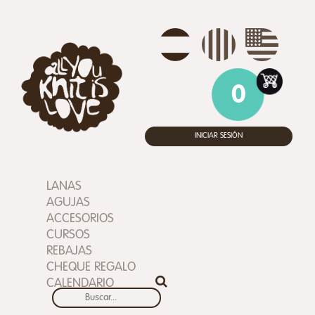
0
INICIAR SESIÓN
LANAS
AGUJAS
ACCESORIOS
CURSOS
REBAJAS
CHEQUE REGALO
CALENDARIO