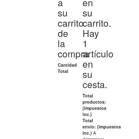
a
en
su
su
carrito
carrito.
de
Hay
la
1
compra
artículo
en
Cantidad
su
Total
cesta.
Total
productos:
(impuestos
inc.)
Total
envío: (impuestos
inc.)
A