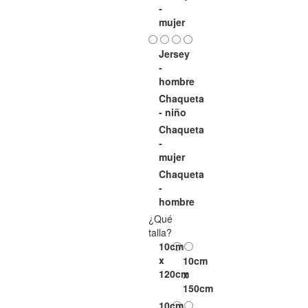
-
mujer
Jersey
-
hombre
Chaqueta
- niño
Chaqueta
-
mujer
Chaqueta
-
hombre
¿Qué
talla?
10cm
x
10cm
120cm
x
150cm
10cm