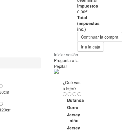
determinar
Impuestos
0,00€
Total
(impuestos
inc.)
Continuar la compra
Ir a la caja
Iniciar sesión
Pregunta a la
Pepita!
¿Qué vas
a tejer?
60cm
Bufanda
Gorro
120cm
Jersey
- niño
Jersey