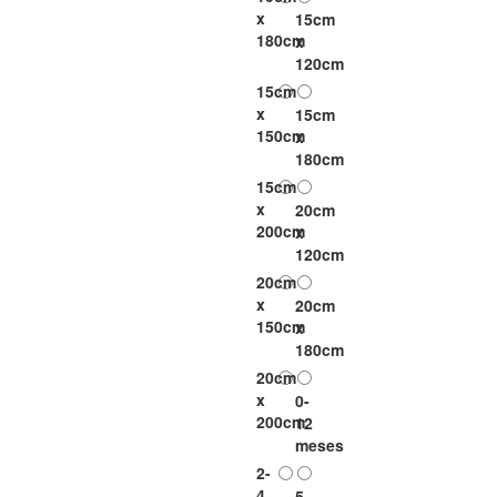
x
15cm
180cm
x
120cm
15cm
x
15cm
150cm
x
180cm
15cm
x
20cm
200cm
x
120cm
20cm
x
20cm
150cm
x
180cm
20cm
x
0-
200cm
12
meses
2-
4
5-