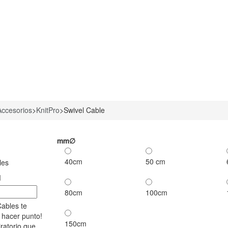
Accesorios
>
KnitPro
>
Swivel Cable
mm∅
40cm
50 cm
les
d
80cm
100cm
Cables te
 hacer punto!
150cm
ratorio que