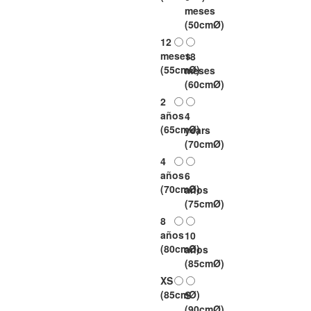
meses
(50cmØ)
12
meses
18
(55cmØ)
meses
(60cmØ)
2
años
4
(65cmØ)
years
(70cmØ)
4
años
6
(70cmØ)
años
(75cmØ)
8
años
10
(80cmØ)
años
(85cmØ)
XS
(85cmØ)
S
(90cmØ)