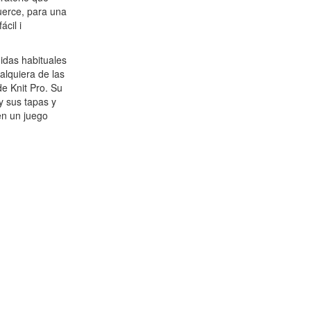
tuerce, para una
cil i
idas habituales
alquiera de las
e Knit Pro. Su
y sus tapas y
en un juego