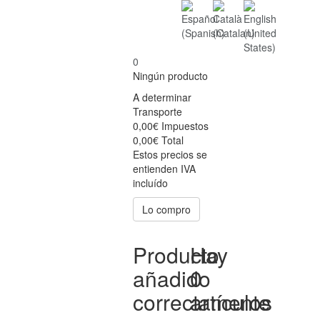
0
Ningún producto
A determinar
Transporte
0,00€
Impuestos
0,00€
Total
Estos precios se
entienden IVA
incluído
Lo compro
Producto
Hay
añadido
0
correctamente
artículos