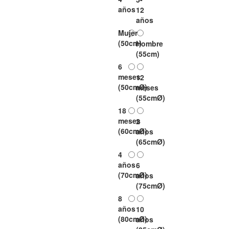
años
12
años
Mujer
(50cm)
Hombre
(55cm)
6
meses
12
(50cmØ)
meses
(55cmØ)
18
meses
2
(60cmØ)
años
(65cmØ)
4
años
6
(70cmØ)
años
(75cmØ)
8
años
10
(80cmØ)
años