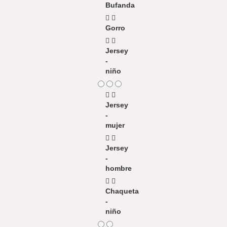
Bufanda
Gorro
Jersey
-
niño
Jersey
-
mujer
Jersey
-
hombre
Chaqueta
-
niño