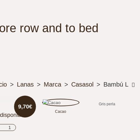
re row and to bed
>
Lanas
>
Marca
>
Casasol
>
Bambú L
Gris perla
9,70€
Cacao
 disponibles