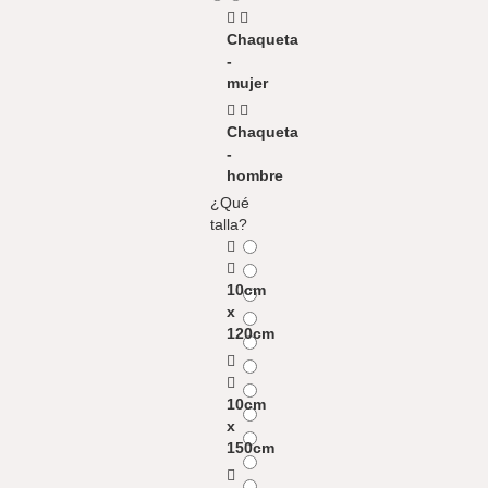
Chaqueta
-
mujer
Chaqueta
-
hombre
¿Qué
talla?
10cm
x
120cm
10cm
x
150cm