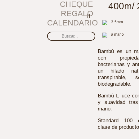
CHEQUE
400m/ 
REGALO
CALENDARIO
3-5mm
a mano
Bambú es un mat
con propied
bacterianas y ant
un hilado natu
transpirable, s
biodegradable.
Bambú L luce co
y suavidad tras
mano.
Standard 100 
clase de producto