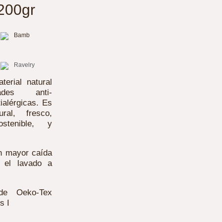
200gr
Bamb
Ravelry
erial natural
ades anti-
ialérgicas. Es
ral, fresco,
ostenible, y
n mayor caída
 el lavado a
de Oeko-Tex
s I