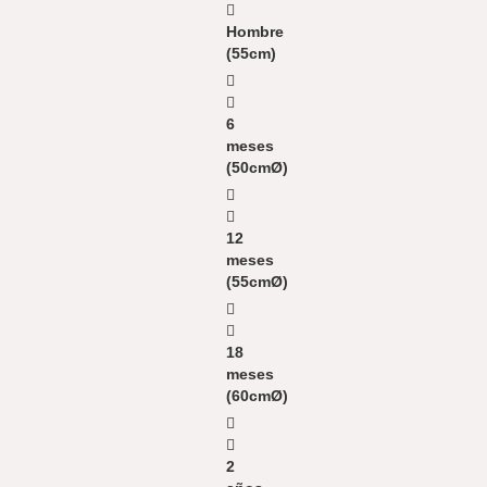
Hombre
(55cm)
6
meses
(50cmØ)
12
meses
(55cmØ)
18
meses
(60cmØ)
2