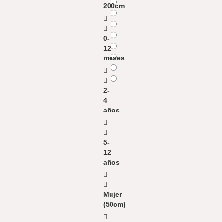
200cm
0-
12
meses
2-
4
años
5-
12
años
Mujer
(50cm)