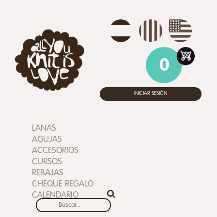
0
INICIAR SESIÓN
LANAS
AGUJAS
ACCESORIOS
CURSOS
REBAJAS
CHEQUE REGALO
CALENDARIO