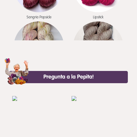
Sangria Popsicle
Lipstick
Pregunta a la Pepita!
Windflowers
Camisole
Amethyst
Nasu