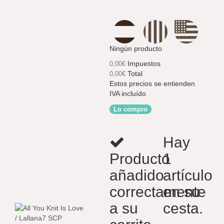
Ningún producto
Impuestos
0,00€
Total
0,00€
Estos precios se entienden
IVA incluído
Lo compro
Hay
Producto
1
añadido
artículo
correctamente
en su
a su
cesta.